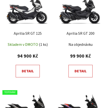
p
i
s
p
r
Aprilia SR GT 125
Aprilia SR GT 200
o
d
Skladem v DMOTO
(1 ks)
Na objednávku
u
k
94 900 Kč
99 900 Kč
t
ů
DETAIL
DETAIL
TESTOVÁNÍ