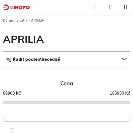
Přejít
Hledat
NÁKUPN
na
KOŠÍK
obsah
Domů
/
Skůtry
/
APRILIA
APRILIA
Ř
Řadit podle:
Abecedně
a
z
e
Cena
n
í
69900
Kč
185900
Kč
p
r
o
d
u