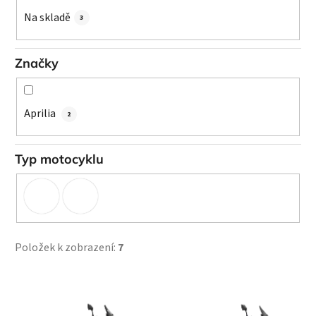
k
Na skladě
3
t
ů
Značky
Aprilia
2
Typ motocyklu
Položek k zobrazení:
7
V
ý