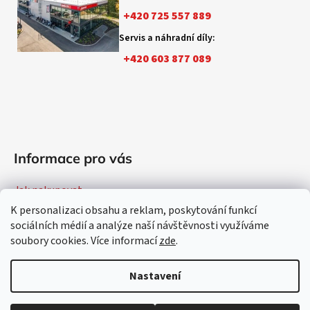
t
í
+420 725 557 889
p
í
r
Servis a náhradní díly:
v
+420 603 877 089
k
y
v
ý
p
i
Informace pro vás
s
u
Jak nakupovat
K personalizaci obsahu a reklam, poskytování funkcí
Obchodní podmínky
sociálních médií a analýze naší návštěvnosti využíváme
Podmínky ochrany osobních údajů
soubory cookies. Více informací
zde
.
Konfigurátor Ducati
Nastavení
Vytvořil Shoptet