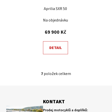
Aprilia SXR 50
Na objednávku
69 900 Kč
DETAIL
7
položek celkem
O
v
l
Z
á
á
d
p
KONTAKT
a
a
c
Prodej motocyklů a doplňků: