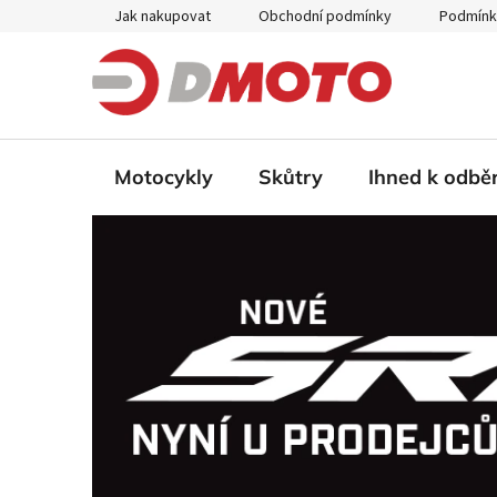
Přejít
Jak nakupovat
Obchodní podmínky
Podmínk
na
obsah
Motocykly
Skůtry
Ihned k odbě