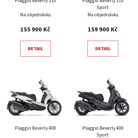
Piaggio Beverly 310
Piaggio Beverly 310
o
Sport
d
Na objednávku
Na objednávku
u
k
155 900 Kč
159 900 Kč
t
ů
DETAIL
DETAIL
Piaggio Beverly 400
Piaggio Beverly 400
Sport