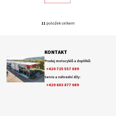
11
položek celkem
O
v
l
Z
á
á
d
p
KONTAKT
a
a
c
Prodej motocyklů a doplňků:
t
í
+420 725 557 889
p
í
r
Servis a náhradní díly:
v
+420 603 877 089
k
y
v
ý
p