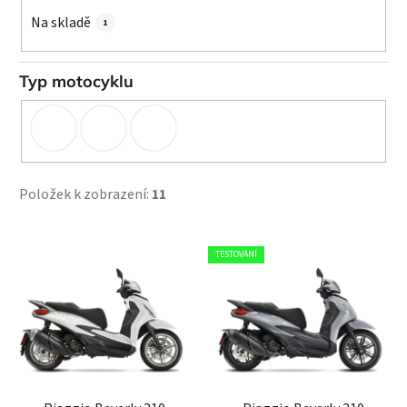
k
Na skladě
1
t
ů
Typ motocyklu
Položek k zobrazení:
11
V
TESTOVÁNÍ
ý
p
i
s
p
r