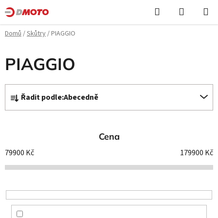
Přejít
Hledat
NÁKUPN
na
KOŠÍK
obsah
Domů
/
Skůtry
/
PIAGGIO
PIAGGIO
Ř
Řadit podle:
Abecedně
a
z
e
Cena
n
í
79900
Kč
179900
Kč
p
r
o
d
u