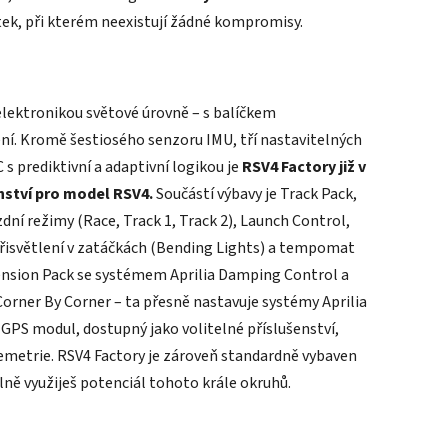
tek, při kterém neexistují žádné kompromisy.
elektronikou světové úrovně – s balíčkem
ní. Kromě šestiosého senzoru IMU, tří nastavitelných
 prediktivní a adaptivní logikou je
RSV4 Factory již v
nství pro model RSV4.
Součástí výbavy je Track Pack,
zdní režimy (Race, Track 1, Track 2), Launch Control,
 přisvětlení v zatáčkách (Bending Lights) a tempomat
ension Pack se systémem Aprilia Damping Control a
orner By Corner – ta přesně nastavuje systémy Aprilia
 GPS modul, dostupný jako volitelné příslušenství,
lemetrie. RSV4 Factory je zároveň standardně vybaven
lně využiješ potenciál tohoto krále okruhů.