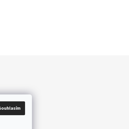
dajů
Souhlasím