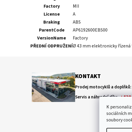
Factory
MII
License
A
Braking
ABS
ParentCode
AP6192600EBS00
VersionName
Factory
PŘEDNÍ ODPRUŽENÍ
Ø 43 mm elektronicky řízená U
Z
á
KONTAKT
p
Prodej motocyklů a doplňků:
a
t
+420 
Servis a náhradní díly:
í
K personaliz
sociálních m
soubory cook