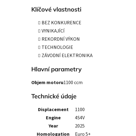
Klíčové vlastnosti
BEZ KONKURENCE
VYNIKAJÍCÍ
REKORDNÍ VÝKON
TECHNOLOGIE
ZÁVODNÍ ELEKTRONIKA
Hlavní parametry
Objem motoru
1100 ccm
Technické údaje
Displacement
1100
Engine
4S4V
Year
2025
Homologation
Euro 5+