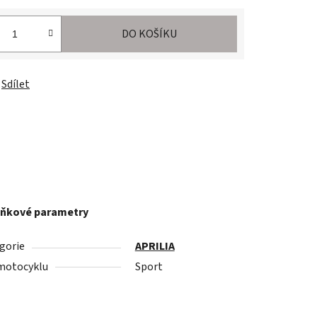
DO KOŠÍKU
Sdílet
ňkové parametry
gorie
APRILIA
motocyklu
Sport