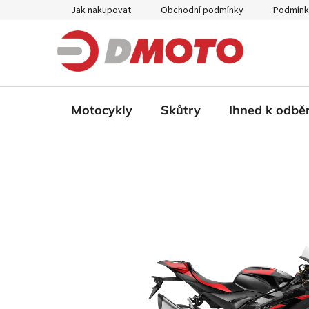
Přejít
Jak nakupovat
Obchodní podmínky
Podmínk
na
obsah
Motocykly
Skůtry
Ihned k odbě