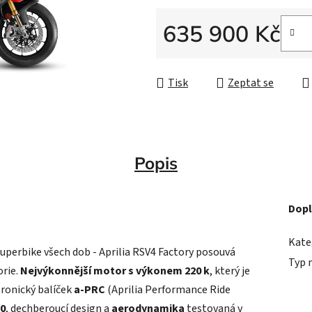
635 900 Kč
Měrná cena:
Tisk
Zeptat se
Popis
Dopl
Kate
uperbike všech dob - Aprilia RSV4 Factory posouvá
Typ 
orie.
Nejvýkonnější motor s výkonem 220 k
, který je
ronický balíček
a-PRC
(Aprilia Performance Ride
.0
, dechberoucí design a
aerodynamika
testovaná v