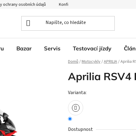
y ochrany osobních údajů
Konfigurátor Ducati
ru
Bazar
Servis
Testovací jízdy
Člán
Domů
/
Motocykly
/
APRILIA
/
Aprilia 
Aprilia RSV4 
Varianta:
Dostupnost