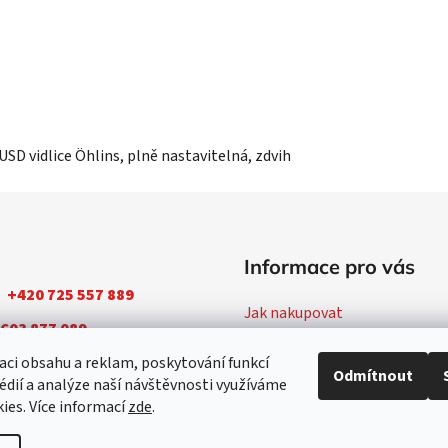
SD vidlice Öhlins, plně nastavitelná, zdvih
Informace pro vás
+420 725 557 889
Jak nakupovat
603 877 089
Obchodní podmínky
aci obsahu a reklam, poskytování funkcí
Podmínky ochrany osobních ú
Odmítnout
édií a analýze naší návštěvnosti využíváme
Konfigurátor Ducati
ies. Více informací
zde
.