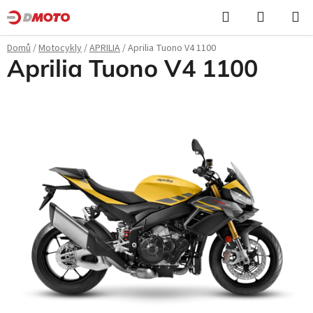
Přejít
Hledat
NÁKUPN
na
KOŠÍK
obsah
Domů
/
Motocykly
/
APRILIA
/
Aprilia Tuono V4 1100
Aprilia Tuono V4 1100