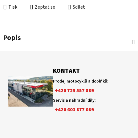
Tisk
Zeptat se
Sdílet
Popis
Z
á
p
KONTAKT
a
Prodej motocyklů a doplňků:
t
+420 725 557 889
í
Servis a náhradní díly:
+420 603 877 089