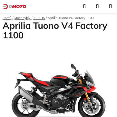
Přejít
Hledat
NÁKUPN
na
KOŠÍK
obsah
Domů
/
Motocykly
/
APRILIA
/
Aprilia Tuono V4 Factory 1100
Aprilia Tuono V4 Factory
1100