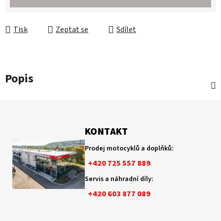
Tisk
Zeptat se
Sdílet
Popis
Z
á
p
KONTAKT
a
Prodej motocyklů a doplňků:
t
+420 725 557 889
í
Servis a náhradní díly:
+420 603 877 089