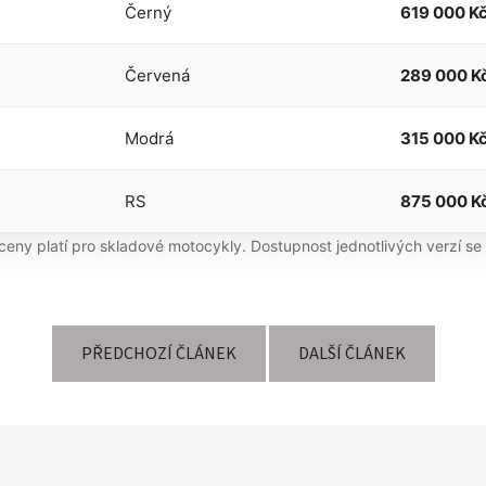
Černý
619 000 K
Červená
289 000 K
Modrá
315 000 K
RS
875 000 K
eny platí pro skladové motocykly. Dostupnost jednotlivých verzí se m
PŘEDCHOZÍ ČLÁNEK
DALŠÍ ČLÁNEK