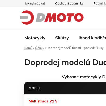
Přejít
Jak nakupovat
Obchodní podmínky
Podmínk
na
obsah
Motocykly
Skůtry
Ihned k odbě
Domů
/
Články
/
Doprodej modelů Ducati – poslední kusy
Doprodej modelů Duca
Vybrané motocykly Du
MODEL
Multistrada V2 S