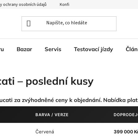
y ochrany osobních údajů
Konfigurátor Ducati
ru
Bazar
Servis
Testovací jízdy
Člán
ti – poslední kusy
cati za zvýhodněné ceny k objednání. Nabídka plat
BARVA / VERZE
DOPRODEJ
Červená
399 000 K