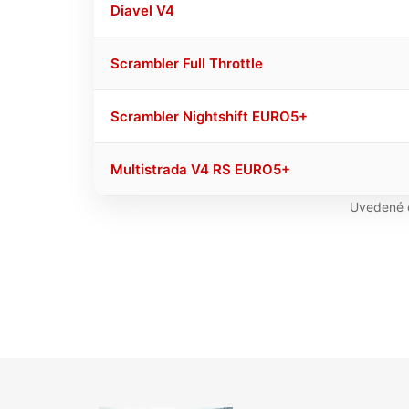
Diavel V4
Scrambler Full Throttle
Scrambler Nightshift EURO5+
Multistrada V4 RS EURO5+
Uvedené c
Z