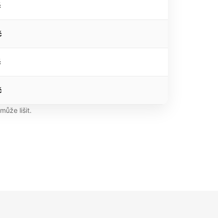
č
č
č
č
ůže lišit.