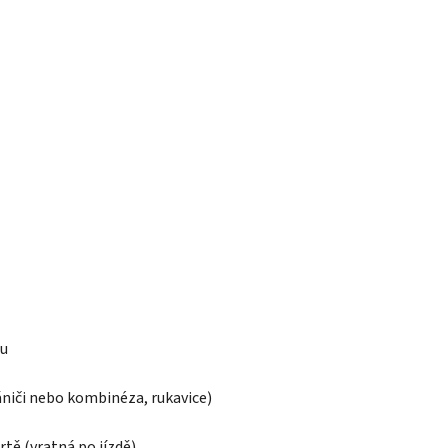
nu
rániči nebo kombinéza, rukavice)
rtě (vratná po jízdě)