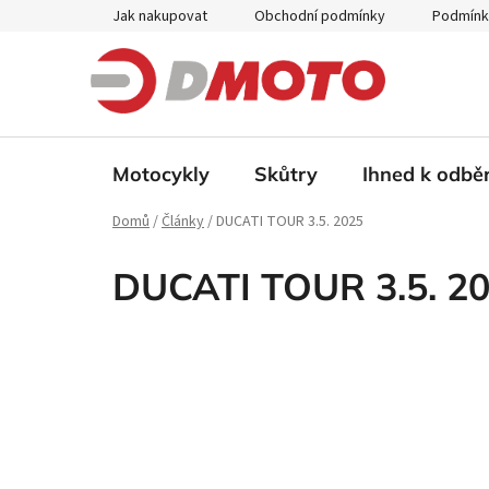
Přejít
Jak nakupovat
Obchodní podmínky
Podmínk
na
obsah
Motocykly
Skůtry
Ihned k odbě
Domů
/
Články
/
DUCATI TOUR 3.5. 2025
DUCATI TOUR 3.5. 2