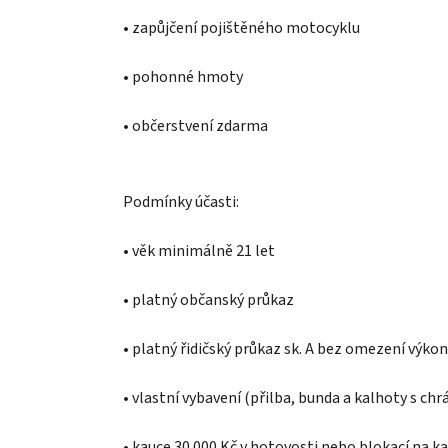
• zapůjčení pojištěného motocyklu
• pohonné hmoty
• občerstvení zdarma
Podmínky účasti:
• věk minimálně 21 let
• platný občanský průkaz
• platný řidičský průkaz sk. A bez omezení výko
• vlastní vybavení (přilba, bunda a kalhoty s ch
• kauce 30 000 Kč v hotovosti nebo blokací na ka