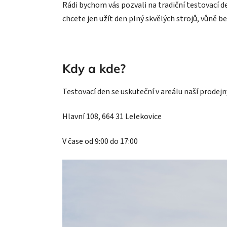
Rádi bychom vás pozvali na tradiční testovací d
chcete jen užít den plný skvělých strojů, vůně
Kdy a kde?
Testovací den se uskuteční v areálu naší prode
Hlavní 108, 664 31 Lelekovice
V čase od 9:00 do 17:00