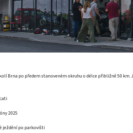
v okolí Brna po předem stanoveném okruhu o délce přibližně 50 km. 
cati
zóny 2025
é ježdění po parkovišti