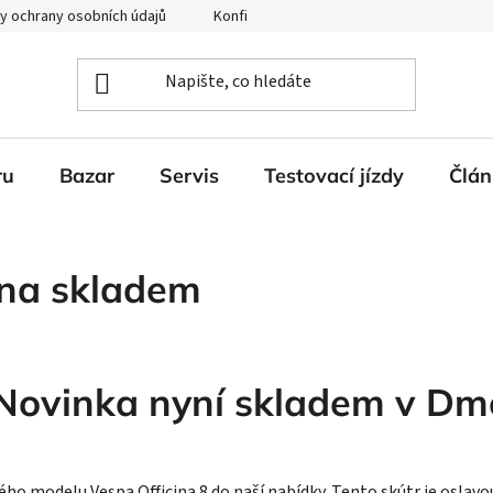
y ochrany osobních údajů
Konfigurátor Ducati
ru
Bazar
Servis
Testovací jízdy
Člán
ina skladem
Novinka nyní skladem v Dm
 modelu Vespa Officina 8 do naší nabídky. Tento skútr je oslavou