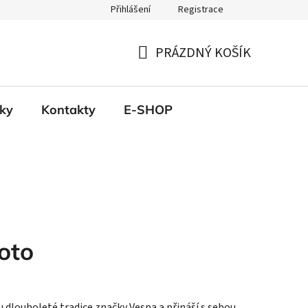
Přihlášení
Registrace
PRÁZDNÝ KOŠÍK
NÁKUPNÍ
KOŠÍK
ky
Kontakty
E-SHOP
oto
 dlouholeté tradice značky Vespa a přináší s sebou