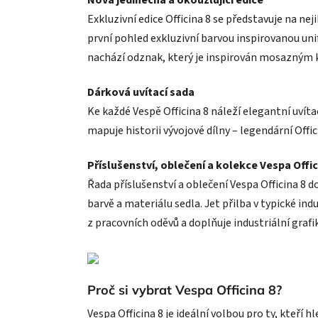
Exkluzivní edice Officina 8 se představuje na n
první pohled exkluzivní barvou inspirovanou uni
nachází odznak, který je inspirován mosazným k
Dárková uvítací sada
Ke každé Vespě Officina 8 náleží elegantní uvíta
mapuje historii vývojové dílny – legendární Offic
Příslušenství, oblečení a kolekce Vespa Offic
Řada příslušenství a oblečení Vespa Officina 8 
barvě a materiálu sedla. Jet přilba v typické i
z pracovních oděvů a doplňuje industriální grafi
Proč si vybrat Vespa Officina 8?
Vespa Officina 8 je ideální volbou pro ty, kteří