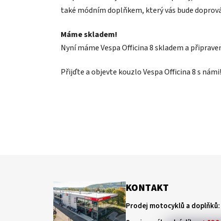
také módním doplňkem, který vás bude doprová
Máme skladem!
Nyní máme Vespa Officina 8 skladem a připrave
Přijďte a objevte kouzlo Vespa Officina 8 s námi
Z
á
KONTAKT
p
Prodej motocyklů a doplňků:
a