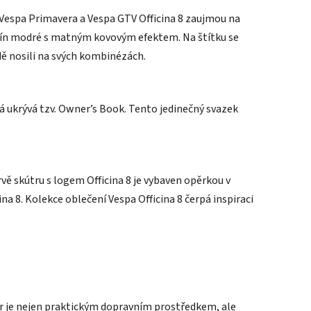
y Vespa Primavera a Vespa GTV Officina 8 zaujmou na
dstín modré s matným kovovým efektem. Na štítku se
ě nosili na svých kombinézách.
erá ukrývá tzv. Owner’s Book. Tento jedinečný svazek
vě skútru s logem Officina 8 je vybaven opěrkou v
a 8. Kolekce oblečení Vespa Officina 8 čerpá inspiraci
kútr je nejen praktickým dopravním prostředkem, ale