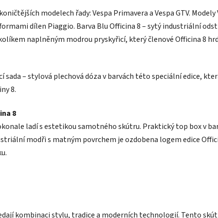
ejikoničtějších modelech řady: Vespa Primavera a Vespa GTV. Model
formami dílen Piaggio. Barva Blu Officina 8 – sytý industriální o
olíkem naplněným modrou pryskyřicí, který členové Officina 8 hrd
cí sada – stylová plechová dóza v barvách této speciální edice, kt
iny 8.
ina 8
dokonale ladí s estetikou samotného skútru. Praktický top box v bar
ndustriální modři s matným povrchem je ozdobena logem edice Officin
ku.
 hledají kombinaci stylu, tradice a moderních technologií. Tento s