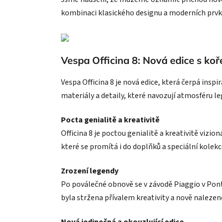
kombinaci klasického designu a moderních prvk
Vespa Officina 8: Nová edice s koře
Vespa Officina 8 je nová edice, která čerpá insp
materiály a detaily, které navozují atmosféru le
Pocta genialitě a kreativitě
Officina 8 je poctou genialitě a kreativitě viz
které se promítá i do doplňků a speciální kolekc
Zrození legendy
Po poválečné obnově se v závodě Piaggio v Pont
byla stržena přívalem kreativity a nově nalezen
Nová jedinečná a okouzlující edice