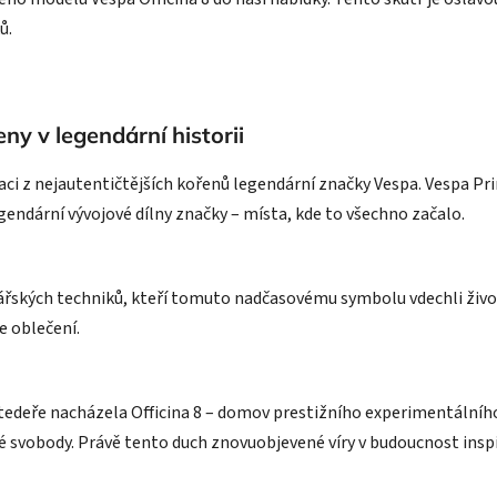
ů.
ny v legendární historii
iraci z nejautentičtějších kořenů legendární značky Vespa. Vespa Pri
gendární vývojové dílny značky – místa, kde to všechno začalo.
ionářských techniků, kteří tomuto nadčasovému symbolu vdechli živ
e oblečení.
edeře nacházela Officina 8 – domov prestižního experimentálního
é svobody. Právě tento duch znovuobjevené víry v budoucnost inspi