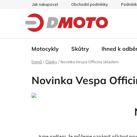
Přejít
Jak nakupovat
Obchodní podmínky
Podmínk
na
obsah
Motocykly
Skůtry
Ihned k odbě
Domů
/
Články
/
Novinka Vespa Officina skladem
Novinka Vespa Offic
Jsme nadšeni, že můžeme oznámit příchod nového