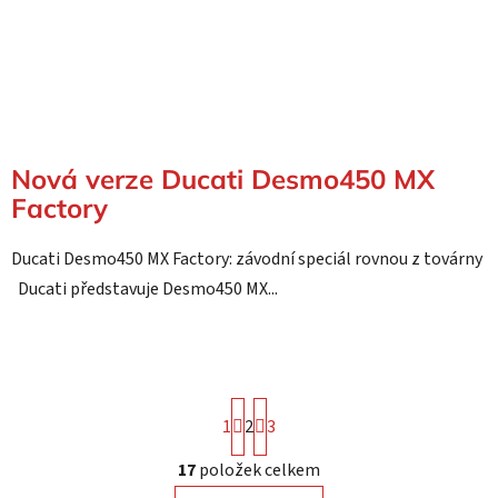
Nová verze Ducati Desmo450 MX
Factory
Ducati Desmo450 MX Factory: závodní speciál rovnou z továrny
Ducati představuje Desmo450 MX...
S
1
2
3
t
r
17
položek celkem
á
O
n