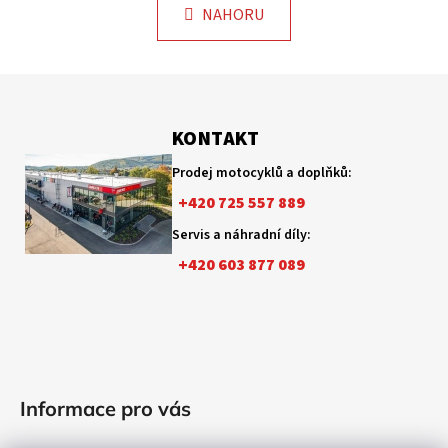
v
k
NAHORU
l
o
á
v
á
d
Z
n
a
á
í
c
p
KONTAKT
í
p
a
Prodej motocyklů a doplňků:
r
t
+420 725 557 889
v
í
k
Servis a náhradní díly:
y
+420 603 877 089
v
ý
p
i
s
u
Informace pro vás