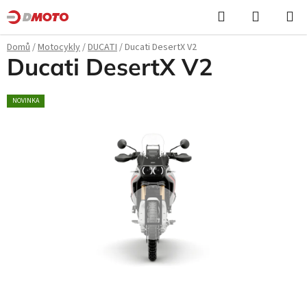
Přejít
Hledat
NÁKUPN
na
KOŠÍK
obsah
Domů
/
Motocykly
/
DUCATI
/
Ducati DesertX V2
Ducati DesertX V2
NOVINKA