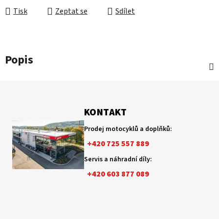
Tisk
Zeptat se
Sdílet
Popis
Z
á
p
KONTAKT
a
Prodej motocyklů a doplňků:
t
+420 725 557 889
í
Servis a náhradní díly:
+420 603 877 089