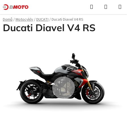
Přejít
Hledat
NÁKUPN
na
KOŠÍK
obsah
Domů
/
Motocykly
/
DUCATI
/
Ducati Diavel V4 RS
Ducati Diavel V4 RS