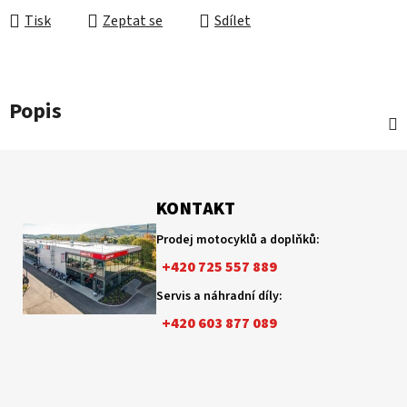
Tisk
Zeptat se
Sdílet
Popis
Z
á
p
KONTAKT
a
Prodej motocyklů a doplňků:
t
+420 725 557 889
í
Servis a náhradní díly:
+420 603 877 089