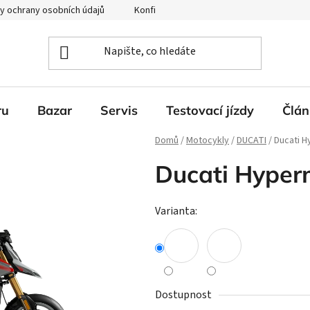
y ochrany osobních údajů
Konfigurátor Ducati
ru
Bazar
Servis
Testovací jízdy
Člán
Domů
/
Motocykly
/
DUCATI
/
Ducati H
Ducati Hyper
Varianta:
Dostupnost