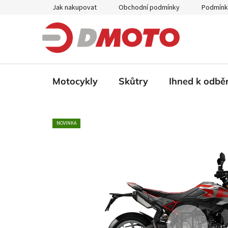
Přejít
Jak nakupovat
Obchodní podmínky
Podmínk
na
obsah
Motocykly
Skůtry
Ihned k odbě
NOVINKA