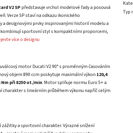
Kate
ard V2 SP
představuje vrchol modelové řady a posouvá
Typ 
eň. Verze SP staví na odkazu ikonického
 designovými prvky inspirovanými historií modelu a
e kombinují sportovní styl s kompaktními proporcemi,
jevte více o designu
uválcový motor Ducati V2 90° s proměnným časováním
vihový objem 890 ccm poskytuje maximální výkon
120,4
 Nm při 8250 ot./min
. Motor splňuje normu Euro 5+ a
ní charakter s lineárním průběhem výkonu napříč celým
zážitky a sportovní charakter. Výrazné snížení