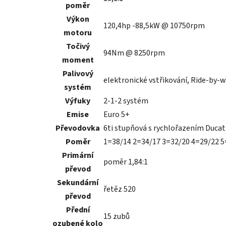
poměr
Výkon
120,4hp -88,5kW @ 10750rpm
motoru
Točivý
94Nm @ 8250rpm
moment
Palivový
elektronické vstřikování, Ride-by-wi
systém
Výfuky
2-1-2 systém
Emise
Euro 5+
Převodovka
6ti stupňová s rychlořazením Ducati
Poměr
1=38/14 2=34/17 3=32/20 4=29/22 5
Primární
poměr 1,84:1
převod
Sekundární
řetěz 520
převod
Přední
15 zubů
ozubené kolo