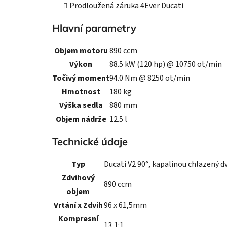
Prodloužená záruka 4Ever Ducati
Hlavní parametry
Objem motoru
890 ccm
Výkon
88.5 kW (120 hp) @ 10750 ot/min
Točivý moment
94.0 Nm @ 8250 ot/min
Hmotnost
180 kg
Výška sedla
880 mm
Objem nádrže
12.5 l
Technické údaje
Typ
Ducati V2 90°, kapalinou chlazený dv
Zdvihový
890 ccm
objem
Vrtání x Zdvih
96 x 61,5mm
Kompresní
13,1:1