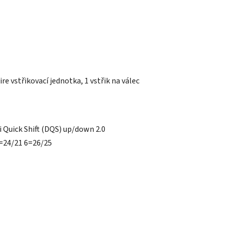
re vstřikovací jednotka, 1 vstřik na válec
 Quick Shift (DQS) up/down 2.0
=24/21 6=26/25