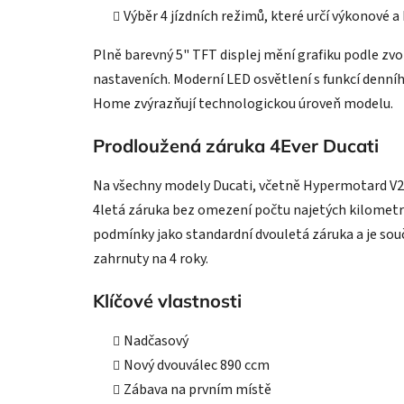
Výběr 4 jízdních režimů, které určí výkonové a
Plně barevný 5" TFT displej mění grafiku podle zv
nastaveních. Moderní LED osvětlení s funkcí denní
Home zvýrazňují technologickou úroveň modelu.
Prodloužená záruka 4Ever Ducati
Na všechny modely Ducati, včetně Hypermotard V2 
4letá záruka bez omezení počtu najetých kilometr
podmínky jako standardní dvouletá záruka a je sou
zahrnuty na 4 roky.
Klíčové vlastnosti
Nadčasový
Nový dvouválec 890 ccm
Zábava na prvním místě