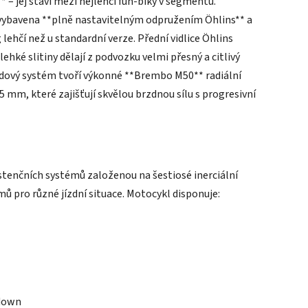
 – jej staví mezi nejlehčí fun-biky v segmentu.
e vybavena **plně nastavitelným odpružením Öhlins** a
 lehčí než u standardní verze. Přední vidlice Öhlins
lehké slitiny dělají z podvozku velmi přesný a citlivý
zdový systém tvoří výkonné **Brembo M50** radiální
mm, které zajišťují skvělou brzdnou sílu s progresivní
stenčních systémů založenou na šestiosé inerciální
ů pro různé jízdní situace. Motocykl disponuje:
/down