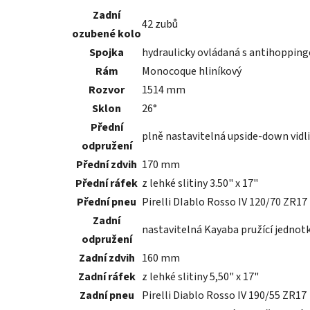
Zadní
42 zubů
ozubené kolo
Spojka
hydraulicky ovládaná s antihoppinge
Rám
Monocoque hliníkový
Rozvor
1514 mm
Sklon
26°
Přední
plně nastavitelná upside-down vid
odpružení
Přední zdvih
170 mm
Přední ráfek
z lehké slitiny 3.50" x 17"
Přední pneu
Pirelli DIablo Rosso IV 120/70 ZR17
Zadní
nastavitelná Kayaba pružící jednotk
odpružení
Zadní zdvih
160 mm
Zadní ráfek
z lehké slitiny 5,50" x 17"
Zadní pneu
Pirelli Diablo Rosso IV 190/55 ZR17