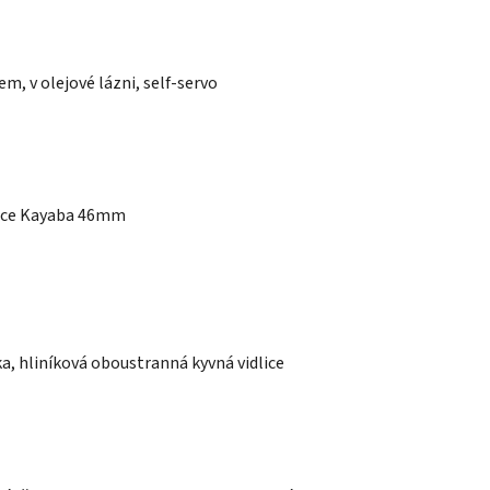
m, v olejové lázni, self-servo
lice Kayaba 46mm
a, hliníková oboustranná kyvná vidlice