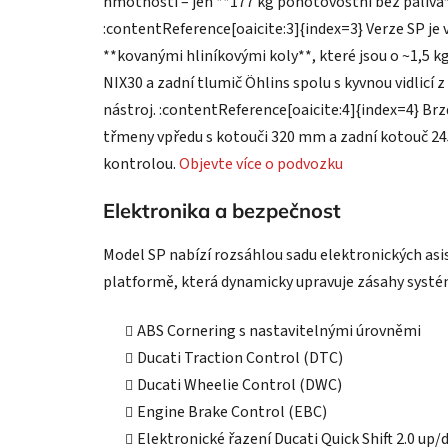
hmotnosti – jen **177 kg pohotovostní bez paliva**
:contentReference[oaicite:3]{index=3} Verze SP j
**kovanými hliníkovými koly**, které jsou o ~1,5 kg
NIX30 a zadní tlumič Öhlins spolu s kyvnou vidlicí z 
nástroj. :contentReference[oaicite:4]{index=4} Br
třmeny vpředu s kotouči 320 mm a zadní kotouč 245 
kontrolou.
Objevte více o podvozku
Elektronika a bezpečnost
Model SP nabízí rozsáhlou sadu elektronických asi
platformě, která dynamicky upravuje zásahy systém
ABS Cornering s nastavitelnými úrovněmi
Ducati Traction Control (DTC)
Ducati Wheelie Control (DWC)
Engine Brake Control (EBC)
Elektronické řazení Ducati Quick Shift 2.0 up