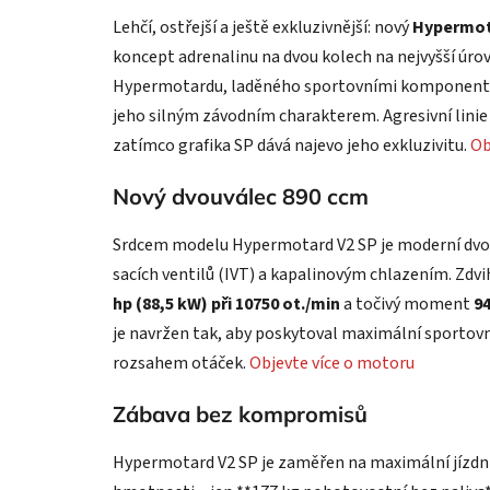
Lehčí, ostřejší a ještě exkluzivnější: nový
Hypermot
koncept adrenalinu na dvou kolech na nejvyšší úrov
Hypermotardu, laděného sportovními komponenty a
jeho silným závodním charakterem. Agresivní lini
zatímco grafika SP dává najevo jeho exkluzivitu.
Ob
Nový dvouválec 890 ccm
Srdcem modelu Hypermotard V2 SP je moderní dvo
sacích ventilů (IVT) a kapalinovým chlazením. Zd
hp (88,5 kW) při 10750 ot./min
a točivý moment
94
je navržen tak, aby poskytoval maximální sportov
rozsahem otáček.
Objevte více o motoru
Zábava bez kompromisů
Hypermotard V2 SP je zaměřen na maximální jízdní 