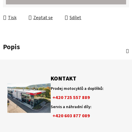
Tisk
Zeptat se
Sdílet
Popis
Z
á
p
KONTAKT
a
Prodej motocyklů a doplňků:
t
+420 725 557 889
í
Servis a náhradní díly:
+420 603 877 089