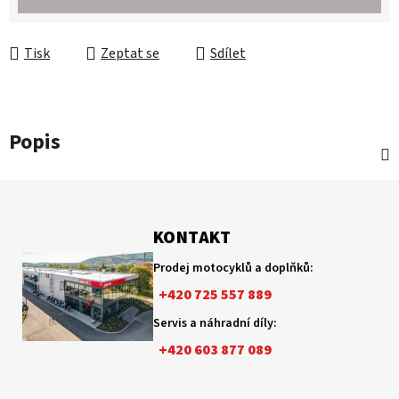
Tisk
Zeptat se
Sdílet
Popis
Z
á
p
KONTAKT
a
Prodej motocyklů a doplňků:
t
+420 725 557 889
í
Servis a náhradní díly:
+420 603 877 089