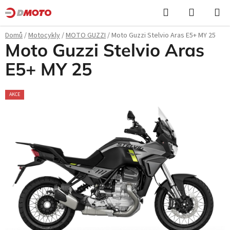
Přejít
Hledat
NÁKUPN
na
KOŠÍK
obsah
Domů
/
Motocykly
/
MOTO GUZZI
/
Moto Guzzi Stelvio Aras E5+ MY 25
Moto Guzzi Stelvio Aras
E5+ MY 25
AKCE