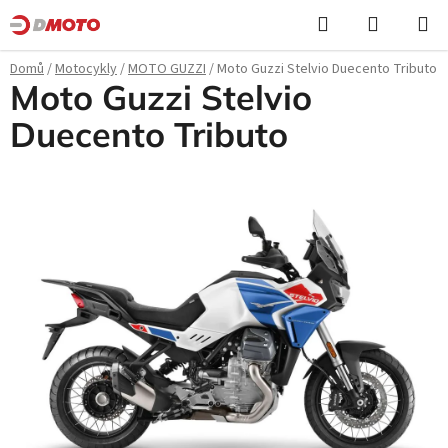
Přejít
Hledat
NÁKUPN
na
KOŠÍK
obsah
Domů
/
Motocykly
/
MOTO GUZZI
/
Moto Guzzi Stelvio Duecento Tributo
Moto Guzzi Stelvio
Duecento Tributo