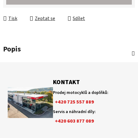
Tisk
Zeptat se
Sdílet
Popis
Z
á
p
KONTAKT
a
Prodej motocyklů a doplňků:
t
+420 725 557 889
í
Servis a náhradní díly:
+420 603 877 089