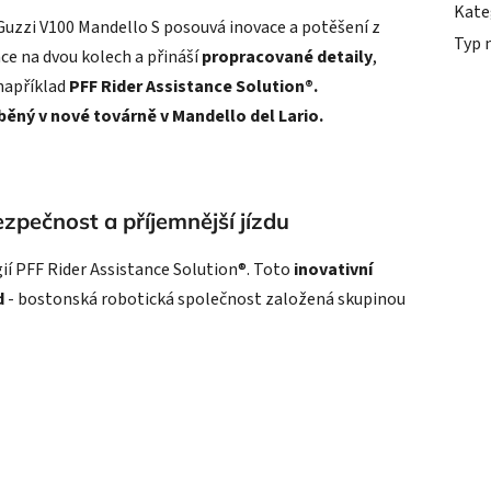
Kate
uzzi V100 Mandello S posouvá inovace a potěšení z
Typ 
ce na dvou kolech a přináší
propracované detaily
,
 například
PFF Rider Assistance Solution®.
ěný v nové továrně v Mandello del Lario.
zpečnost a příjemnější jízdu
í PFF Rider Assistance Solution®. Toto
inovativní
d
- bostonská robotická společnost založená skupinou