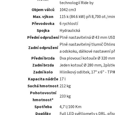
technologií Ride by
Objem válců
1042 cm3
Max. výkon
115 k (84.6 kW) při 8,700 ot./min
Převodovka
6 rychlostí
Spojka
Hydraulická
Přední odpružení
Plně nastavitelná Ø 43 mm USD 
Plně nastavitelný tlumič Öhli
Zadní odpružení
a odskoku, dálkové nastavení p
Přední brzda
Dva plovoucí kotouče Ø 320 mm
Zadní brzda
Jeden kotouč Ø 280 mm, 2píst
Zadní kolo
Hliníkový odlitek, 17” x 6” - TP
Kapacita nádrže
17 l
Suchá hmotnost
212 kg
Pohotovostní
233 kg
hmotnost*
Spotřeba
4,7 l/100 Km
Doplňky
Full LED světlomety s DRL, přis