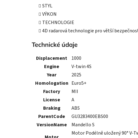
STYL
VÝKON
TECHNOLOGIE
4D radarová technologie pro větší bezpečnost 
Technické údaje
Displacement
1000
Engine
V-twin 4S
Year
2025
Homologation
Euro5+
Factory
MII
License
A
Braking
ABS
ParentCode
GU3283400EBS00
VersionName
Mandello S
Motor Podélně uložený 90° V-Twi
Motor