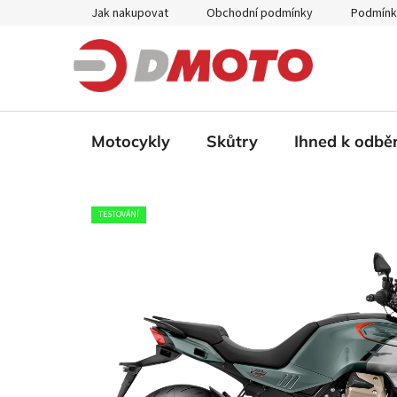
Přejít
Jak nakupovat
Obchodní podmínky
Podmínk
na
obsah
Motocykly
Skůtry
Ihned k odbě
TESTOVÁNÍ