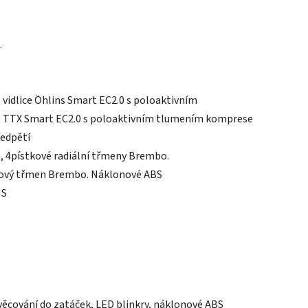
.
vidlice Öhlins Smart EC2.0 s poloaktivním
ns TTX Smart EC2.0 s poloaktivním tlumením komprese
ředpětí
, 4pístkové radiální třmeny Brembo.
kový třmen Brembo. Náklonové ABS
MS
věcování do zatáček, LED blinkry, náklonové ABS