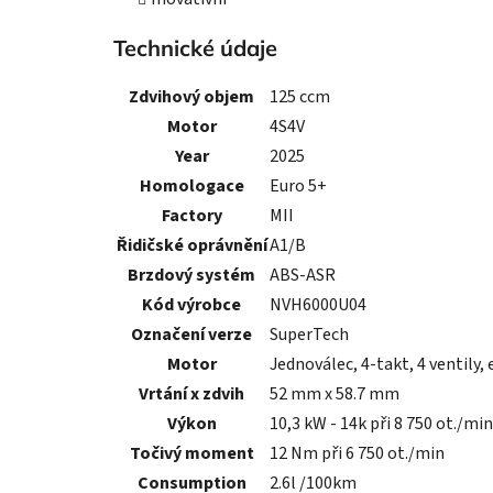
Technické údaje
Zdvihový objem
125 ccm
Motor
4S4V
Year
2025
Homologace
Euro 5+
Factory
MII
Řidičské oprávnění
A1/B
Brzdový systém
ABS-ASR
Kód výrobce
NVH6000U04
Označení verze
SuperTech
Motor
Jednoválec, 4-takt, 4 ventily, 
Vrtání x zdvih
52 mm x 58.7 mm
Výkon
10,3 kW - 14k při 8 750 ot./min
Točivý moment
12 Nm při 6 750 ot./min
Consumption
2.6l /100km