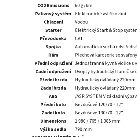
CO2 Emissions
60 g/km
Palivový systém
Elektronické vstřikování
Chlazení
Vodou
Starter
Elektrický Start & Stop systé
Převodovka
CVT
Spojka
Automatická suchá odstředivá 
Rám
Plechová karoserie se svařen
Přední odpružení
Jednostranná kyvná vidlice s
Zadní odpružení
Dvojitý hydraulický tlumič s
Přední brzda
Hydraulicky ovládaný 220mm k
Zadní brzda
Hydraulicky ovládaný 220mm k
ABS
/ASR SYSTÉM V základní výbav
Přední kolo
Bezdušové 120/70 - 12”
Zadní kolo
Bezdušové 130/70 - 12"
Dimensions
1 980 / 765 / 1 385 mm
Výška sedla
790 mm