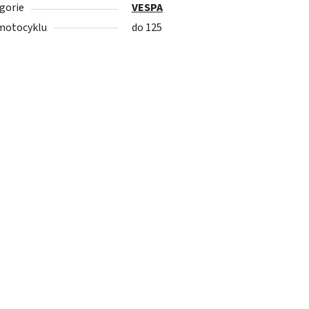
gorie
VESPA
motocyklu
do 125