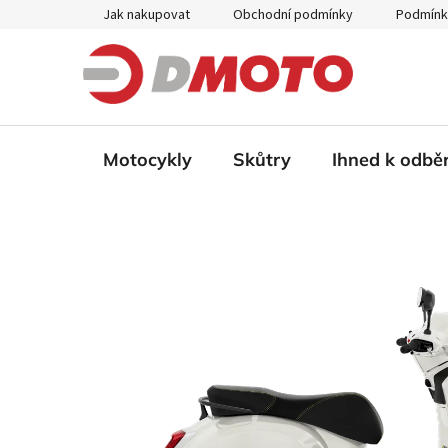
Přejít
Jak nakupovat
Obchodní podmínky
Podmínk
na
obsah
Motocykly
Skůtry
Ihned k odbě