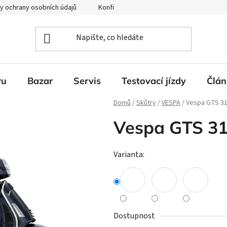
y ochrany osobních údajů
Konfigurátor Ducati
ru
Bazar
Servis
Testovací jízdy
Člán
Domů
/
Skůtry
/
VESPA
/
Vespa GTS 3
Vespa GTS 31
Varianta:
Dostupnost