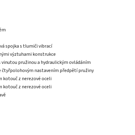
tém
á spojka s tlumiči vibrací
enými výztuhami konstrukce
s vinutou pružinou a hydraulickým ovládáním
se čtyřpolohovým nastavením předpětí pružiny
 kotouč z nerezové oceli
 kotouč z nerezové oceli
avě