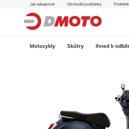
Přejít
Jak nakupovat
Obchodní podmínky
Podmínk
na
obsah
Motocykly
Skůtry
Ihned k odbě