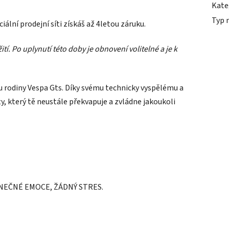
Kate
Typ 
ální prodejní síti získáš až 4letou záruku.
tí. Po uplynutí této doby je obnovení volitelné a je k
 rodiny Vespa Gts. Díky svému technicky vyspělému a
y, který tě neustále překvapuje a zvládne jakoukoli
NEČNÉ EMOCE, ŽÁDNÝ STRES.