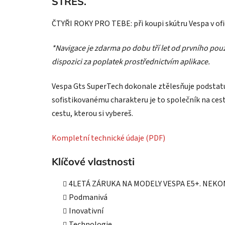
STRES.
ČTYŘI ROKY PRO TEBE: při koupi skútru Vespa v ofici
*Navigace je zdarma po dobu tří let od prvního použi
dispozici za poplatek prostřednictvím aplikace.
Vespa Gts SuperTech dokonale ztělesňuje podstatu
sofistikovanému charakteru je to společník na cest
cestu, kterou si vybereš.
Kompletní technické údaje (PDF)
Klíčové vlastnosti
4LETÁ ZÁRUKA NA MODELY VESPA E5+. NEKO
Podmanivá
Inovativní
Technologie