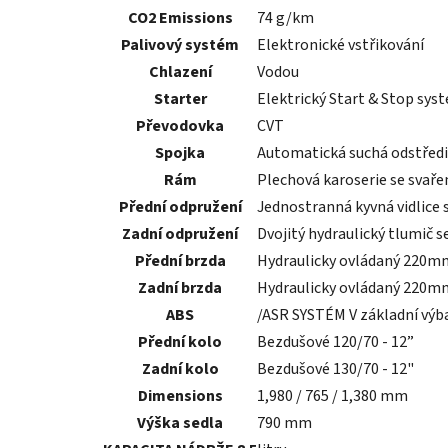
CO2 Emissions
74 g/km
Palivový systém
Elektronické vstřikování
Chlazení
Vodou
Starter
Elektrický Start & Stop sys
Převodovka
CVT
Spojka
Automatická suchá odstřediv
Rám
Plechová karoserie se svař
Přední odpružení
Jednostranná kyvná vidlice 
Zadní odpružení
Dvojitý hydraulický tlumič 
Přední brzda
Hydraulicky ovládaný 220mm
Zadní brzda
Hydraulicky ovládaný 220mm
ABS
/ASR SYSTÉM V základní výb
Přední kolo
Bezdušové 120/70 - 12”
Zadní kolo
Bezdušové 130/70 - 12"
Dimensions
1,980 / 765 / 1,380 mm
Výška sedla
790 mm