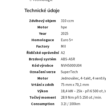
Technické údaje
Zdvihový objem
310 ccm
Motor
hpe
Year
2025
Homologace
Euro 5+
Factory
MII
Řidičské oprávnění
A2
Brzdový systém
ABS-ASR
Kód výrobce
NVH5000U04
Označení verze
SuperTech
Motor
Jednoválec, 4-takt, 4 ventily
Vrtání x zdvih
75 mm x 70,1 mm
Výkon
18,4 kW – 25k - při 6 500 ot.
Točivý moment
28.9 Nm při 5 250 ot./min.
Consumption
3.2l / 100km