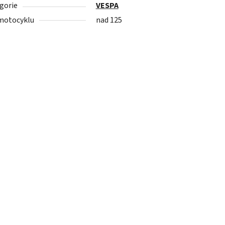
gorie
VESPA
motocyklu
nad 125