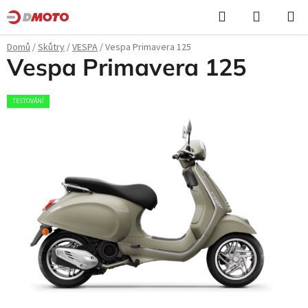
Přejít
Hledat
NÁKUPN
na
KOŠÍK
obsah
Domů
/
Skůtry
/
VESPA
/
Vespa Primavera 125
Vespa Primavera 125
TESTOVÁNÍ