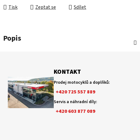
Tisk
Zeptat se
Sdílet
Popis
Z
á
p
KONTAKT
a
Prodej motocyklů a doplňků:
t
+420 725 557 889
í
Servis a náhradní díly:
+420 603 877 089