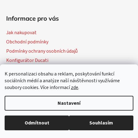
Informace pro vás
Jak nakupovat
Obchodní podmínky
Podmínky ochrany osobních údajů
Konfigurátor Ducati
K personalizaci obsahu a reklam, poskytování funkcí
sociálních médií a analýze naší návštěvnosti využíváme
Vytvořil Shoptet
soubory cookies. Více informací
zde
.
Copyright 2026
DMOTO
. Všechna práva vyhrazena.
Upravit
nastavení cookies
Nastavení
Odmítnout
Souhlasím