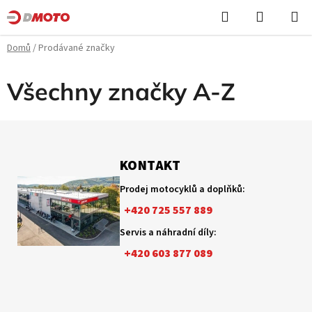
Přejít
Hledat
NÁKUPN
na
KOŠÍK
obsah
Domů
/
Prodávané značky
Všechny značky A-Z
Z
á
p
KONTAKT
a
Prodej motocyklů a doplňků:
t
+420 725 557 889
í
Servis a náhradní díly:
+420 603 877 089