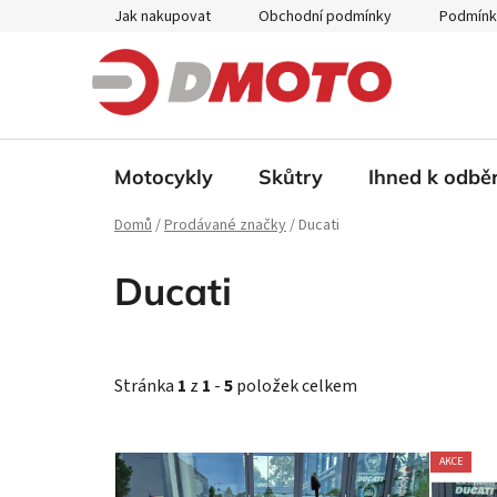
Přejít
Jak nakupovat
Obchodní podmínky
Podmínk
na
obsah
Motocykly
Skůtry
Ihned k odbě
Domů
/
Prodávané značky
/
Ducati
Ducati
Stránka
1
z
1
-
5
položek celkem
V
AKCE
ý