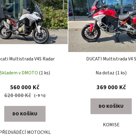
cati Multistrada V4S Radar
DUCATI Multistrada V4 
Skladem v DMOTO
(1 ks)
Na dotaz
(1 ks)
560 000 Kč
369 000 Kč
620 000 Kč
(–9 %)
DO KOŠÍKU
DO KOŠÍKU
KOMISE
PŘEDVÁDĚCÍ MOTOCYKL