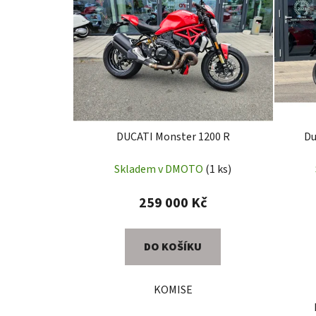
p
i
s
p
r
o
d
u
DUCATI Monster 1200 R
Du
k
Skladem v DMOTO
(1 ks)
t
ů
259 000 Kč
DO KOŠÍKU
KOMISE