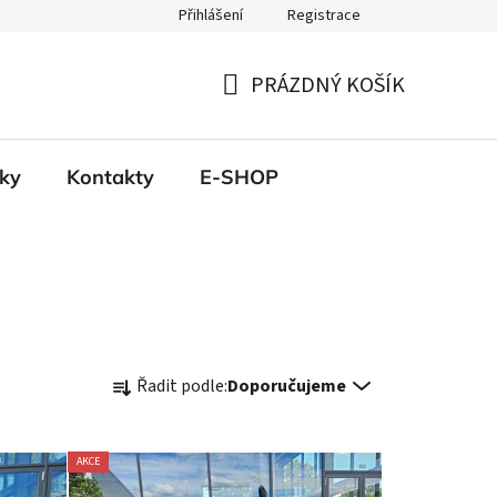
Přihlášení
Registrace
PRÁZDNÝ KOŠÍK
NÁKUPNÍ
KOŠÍK
ky
Kontakty
E-SHOP
Ř
Řadit podle:
Doporučujeme
a
z
e
AKCE
n