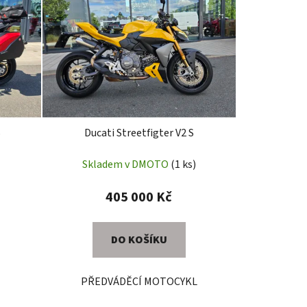
í
p
r
o
d
u
k
t
S
Ducati Streetfigter V2 S
ů
Skladem v DMOTO
(1 ks)
405 000 Kč
DO KOŠÍKU
PŘEDVÁDĚCÍ MOTOCYKL